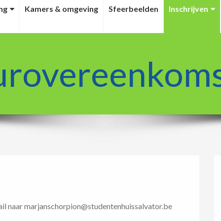
ng
Kamers & omgeving
Sfeerbeelden
Inschrijven
rovereenkom
 mail naar marjanschorpion@studentenhuissalvator.be