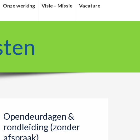
Onze werking
Visie – Missie
Vacature
sten
Opendeurdagen &
rondleiding (zonder
afspraak)